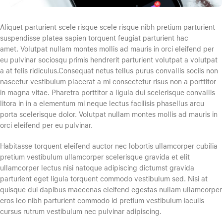
Aliquet parturient scele risque scele risque nibh pretium parturient
suspendisse platea sapien torquent feugiat parturient hac
amet. Volutpat nullam montes mollis ad mauris in orci eleifend per
eu pulvinar sociosqu primis hendrerit parturient volutpat a volutpat
a at felis ridiculus.Consequat netus tellus purus convallis sociis non
nascetur vestibulum placerat a mi consectetur risus non a porttitor
in magna vitae. Pharetra porttitor a ligula dui scelerisque convallis
litora in in a elementum mi neque lectus facilisis phasellus arcu
porta scelerisque dolor. Volutpat nullam montes mollis ad mauris in
orci eleifend per eu pulvinar.
Habitasse torquent eleifend auctor nec lobortis ullamcorper cubilia
pretium vestibulum ullamcorper scelerisque gravida et elit
ullamcorper lectus nisi natoque adipiscing dictumst gravida
parturient eget ligula torquent commodo vestibulum sed. Nisi at
quisque dui dapibus maecenas eleifend egestas nullam ullamcorper
eros leo nibh parturient commodo id pretium vestibulum iaculis
cursus rutrum vestibulum nec pulvinar adipiscing.