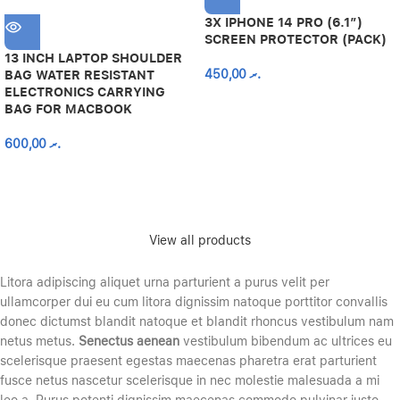
3X IPHONE 14 PRO (6.1″)
SCREEN PROTECTOR (PACK)
13 INCH LAPTOP SHOULDER
450,00
.ރ
BAG WATER RESISTANT
ELECTRONICS CARRYING
BAG FOR MACBOOK
600,00
.ރ
View all products
Litora adipiscing aliquet urna parturient a purus velit per
ullamcorper dui eu cum litora dignissim natoque porttitor convallis
donec dictumst blandit natoque et blandit rhoncus vestibulum nam
netus metus.
Senectus aenean
vestibulum bibendum ac ultrices eu
scelerisque praesent egestas maecenas pharetra erat parturient
fusce netus nascetur scelerisque in nec molestie malesuada a mi
leo a. Purus potenti dignissim maecenas commodo pulvinar justo