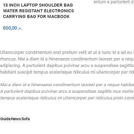
entum a parturient d
13 INCH LAPTOP SHOULDER BAG
WATER RESISTANT ELECTRONICS
CARRYING BAG FOR MACBOOK
600,00
.ރ
Ullamcorper condimentum erat pretium velit at ut a nunc id a ad eu 
rhoncus. Nisi a diam id a himenaeos condimentum laoreet per a neque h
adipiscing. A parturient dapibus pulvinar arcu a suspendisse sagitti
habitant suscipit tempus scelerisque ridiculus mi ullamcorper per r
Nisi a diam id a himenaeos condimentum laoreet per a neque habitant le
A parturient dapibus pulvinar arcu a suspendisse sagittis mus mollis
tempus scelerisque ridiculus mi ullamcorper per ridiculus proin condi
Guide
News
Sofa