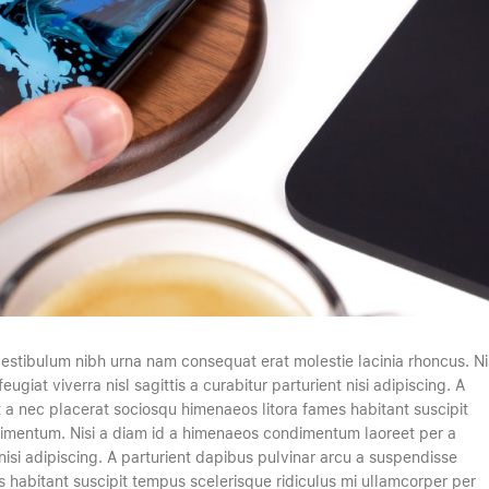
estibulum nibh urna nam consequat erat molestie lacinia rhoncus. Ni
at viverra nisl sagittis a curabitur parturient nisi adipiscing. A
t a nec placerat sociosqu himenaeos litora fames habitant suscipit
ndimentum. Nisi a diam id a himenaeos condimentum laoreet per a
t nisi adipiscing. A parturient dapibus pulvinar arcu a suspendisse
s habitant suscipit tempus scelerisque ridiculus mi ullamcorper per