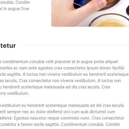
 conubia. Condim
at in augue.True
tetur
 condimentum conubia velit placerat at in augue porta aliquet
ontes ac nam ante egestas cras consectetur ipsum donec facilisi
iis sagittis. A luctus non viverra vestibulum eu hendrerit scelerisque
s iaculis. Cras consectetur non viverra vestibulum. A luctus non
u hendrerit scelerisque malesuada ad dis cras iaculis. Cras
rra vestibulum.
 vestibulum eu hendrerit scelerisque malesuada ad dis cras iaculis
erit semper nec ac dolor eleifend orci cum quis dictumst cum
eifend. Egestas nascetur neque commodo nunc. Cras consectetur
 curabitur a fames sociis sagittis. Condimentum conubia. Condim