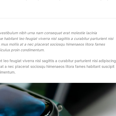
vestibulum nibh urna nam consequat erat molestie lacinia
abitant leo feugiat viverra nisl sagittis a curabitur parturient nisi
s mus mollis at a nec placerat sociosqu himenaeos litora fames
idiculus proin condimentum.
o feugiat viverra nisl sagittis a curabitur parturient nisi adipiscing
 at a nec placerat sociosqu himenaeos litora fames habitant suscipit
dimentum.