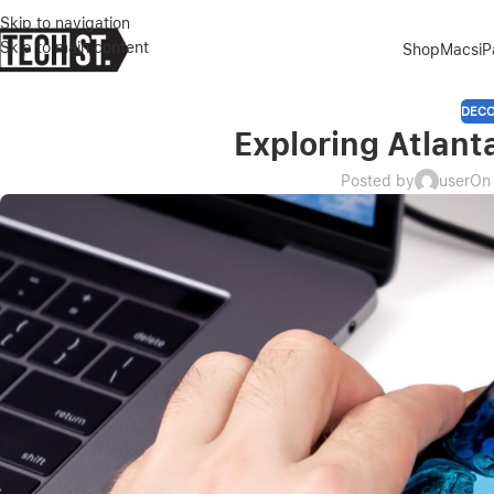
Skip to navigation
Skip to main content
Shop
Macs
i
DECO
Exploring Atlan
Posted by
user
On