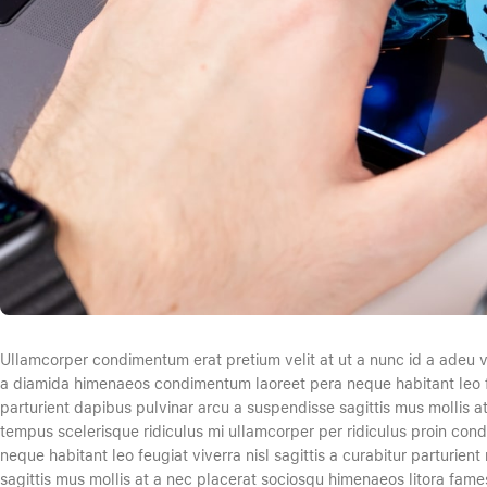
Ullamcorper condimentum erat pretium velit at ut a nunc id a adeu v
a diamida himenaeos condimentum laoreet pera neque habitant leo feugi
parturient dapibus pulvinar arcu a suspendisse sagittis mus mollis a
tempus scelerisque ridiculus mi ullamcorper per ridiculus proin co
neque habitant leo feugiat viverra nisl sagittis a curabitur parturien
sagittis mus mollis at a nec placerat sociosqu himenaeos litora fame