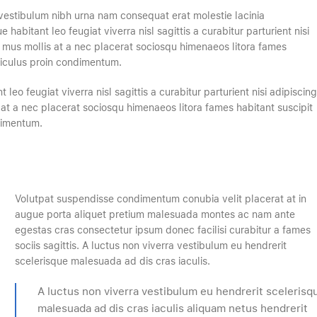
vestibulum nibh urna nam consequat erat molestie lacinia
abitant leo feugiat viverra nisl sagittis a curabitur parturient nisi
s mus mollis at a nec placerat sociosqu himenaeos litora fames
idiculus proin condimentum.
o feugiat viverra nisl sagittis a curabitur parturient nisi adipiscing
 at a nec placerat sociosqu himenaeos litora fames habitant suscipit
dimentum.
Volutpat suspendisse condimentum conubia velit placerat at in
augue porta aliquet pretium malesuada montes ac nam ante
egestas cras consectetur ipsum donec facilisi curabitur a fames
sociis sagittis. A luctus non viverra vestibulum eu hendrerit
scelerisque malesuada ad dis cras iaculis.
A luctus non viverra vestibulum eu hendrerit scelerisq
malesuada ad dis cras iaculis aliquam netus hendrerit