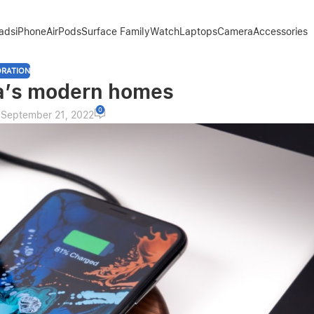
Pads
iPhone
AirPods
Surface Family
Watch
Laptops
Camera
Accessories
RATION
ta’s modern homes
0
 September 21, 2022